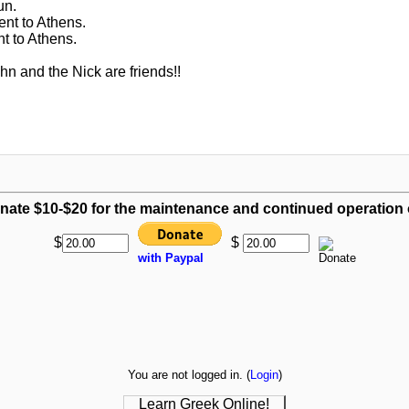
un.
ent to Athens.
t to Athens.
n and the Nick are friends!!
nate $10-$20 for the maintenance and continued operation of
$
$
with Paypal
You are not logged in. (
Login
)
Learn Greek Online!